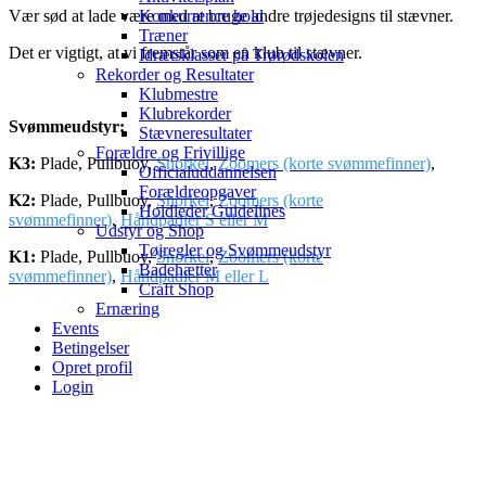
Konkurrence hold
Vær sød at lade være med at bruge andre trøjedesigns til stævner.
Træner
Det er vigtigt, at vi fremstår som en klub til stævner.
Idrætsklasser på Trørødskolen
Rekorder og Resultater
Klubmestre
Klubrekorder
Svømmeudstyr:
Stævneresultater
Forældre og Frivillige
K3:
Plade, Pullbuoy,
Snorkel
,
Zoomers (korte svømmefinner)
,
Officialuddannelsen
Forældreopgaver
K2:
Plade, Pullbuoy,
Snorkel
,
Zoomers (korte
Holdleder Guidelines
svømmefinner)
,
Håndpadler S eller M
Udstyr og Shop
Tøjregler og Svømmeudstyr
K1:
Plade, Pullbuoy,
Snorkel
,
Zoomers (korte
Badehætter
svømmefinner)
,
Håndpadler M eller L
Craft Shop
Ernæring
Events
Betingelser
Opret profil
Login