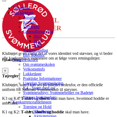
Tilmelding
Om klubben
Ansatte
TØJ REGLER TIL
Kontakt
KONKURRENCER
Vedtægter
Generalforsamling
2023
2024
2025
Værdigrundlag
Klubtøjet er en vigtig del af vores identitet ved stævner, og vi beder
Bliv Sponsor
alle konkurrence svømmere om at følge vores retningslinjer.
Svømmeskolen
Upload bilag
Om svømmeskolen
Velkomstinfo
×
Lukkedage
Tøjregler:
Praktiske Informationer
Ugeplan Svømmeskolen
Klubtøjet, som I kan ses på billedet nedenfor, er den officielle
K4 - Svøm med os!
uniform for Søllerød Svømmeklub til stævner.
Svømmeudstyr: Svømmebriller og Badetøj
Niveau beskrivelser
K3 og K4:
T-shirt
og
shorts
skal man have, hvorimod hoddie er
Konkurrenceafdelingen
anbefalet.
Træning og Hold
Håndbøger
K1 og K2:
T-shirt, shorts
og
hoddie
skal man have.
Aktivitetsplan