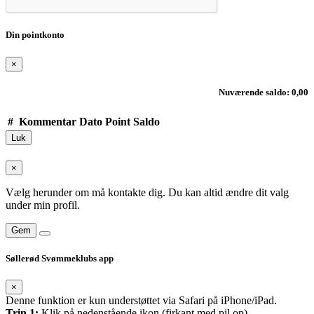
Din pointkonto
×
Nuværende saldo: 0,00
#
Kommentar
Dato
Point
Saldo
Luk
×
Vælg herunder om må kontakte dig. Du kan altid ændre dit valg
under min profil.
Gem
Søllerød Svømmeklubs app
×
Denne funktion er kun understøttet via Safari på iPhone/iPad.
Trin 1:
Klik på nedenstående ikon (firkant med pil op)